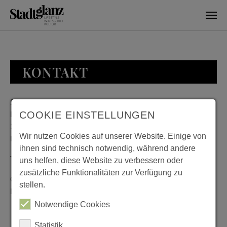
Skip to main content
KONTAKT
Stadtglanz / mediaworld GmbH
Bankplatz 8
COOKIE EINSTELLUNGEN
38100 Braunschweig
Wir nutzen Cookies auf unserer Website. Einige von
Deutschland
ihnen sind technisch notwendig, während andere
Telefon: 0531 482010-20
uns helfen, diese Website zu verbessern oder
zusätzliche Funktionalitäten zur Verfügung zu
Geschäftszeiten: Montag bis Donnerstag 08:00 bis 18:00;
stellen.
Freitag 08:00 bis 15:00
Notwendige Cookies
Statistik