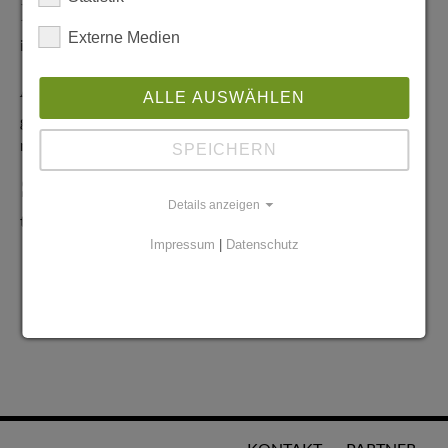
Redaktionelle Anfragen
Externe Medien
info@stadtglanz.de
Anzeigen-Service
ALLE AUSWÄHLEN
graen@mediaworldgmbh.de
oder
meyer@mediaworldgmbh.de
SPEICHERN
StadtglanzTIPPS
Details anzeigen
tipps@stadtglanz.de
Impressum
|
Datenschutz