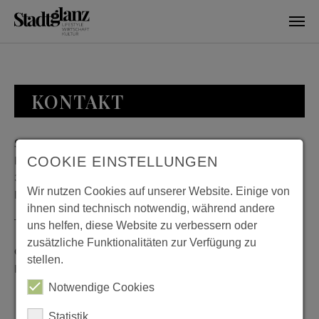
Skip to main content
KONTAKT
Stadtglanz / mediaworld GmbH
Bankplatz 8
COOKIE EINSTELLUNGEN
38100 Braunschweig
Wir nutzen Cookies auf unserer Website. Einige von
Deutschland
ihnen sind technisch notwendig, während andere
Telefon: 0531 482010-20
uns helfen, diese Website zu verbessern oder
zusätzliche Funktionalitäten zur Verfügung zu
Geschäftszeiten: Montag bis Donnerstag 08:00 bis 18:00;
stellen.
Freitag 08:00 bis 15:00
Notwendige Cookies
Statistik