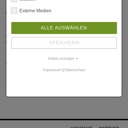
Redaktionelle Anfragen
Externe Medien
info@stadtglanz.de
Anzeigen-Service
ALLE AUSWÄHLEN
graen@mediaworldgmbh.de
oder
meyer@mediaworldgmbh.de
SPEICHERN
StadtglanzTIPPS
Details anzeigen
tipps@stadtglanz.de
Impressum
|
Datenschutz