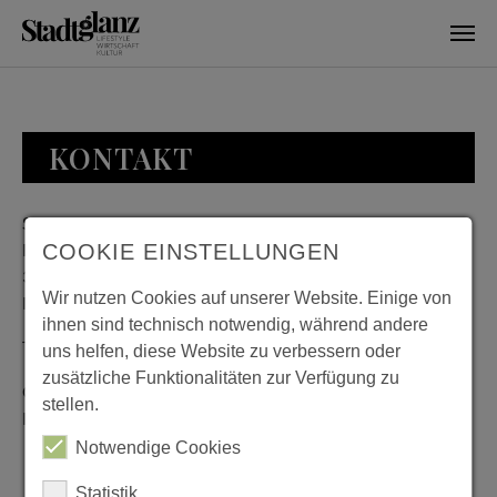
Skip to main content
KONTAKT
Stadtglanz / mediaworld GmbH
Bankplatz 8
COOKIE EINSTELLUNGEN
38100 Braunschweig
Wir nutzen Cookies auf unserer Website. Einige von
Deutschland
ihnen sind technisch notwendig, während andere
Telefon: 0531 482010-20
uns helfen, diese Website zu verbessern oder
zusätzliche Funktionalitäten zur Verfügung zu
Geschäftszeiten: Montag bis Donnerstag 08:00 bis 18:00;
stellen.
Freitag 08:00 bis 15:00
Notwendige Cookies
Statistik