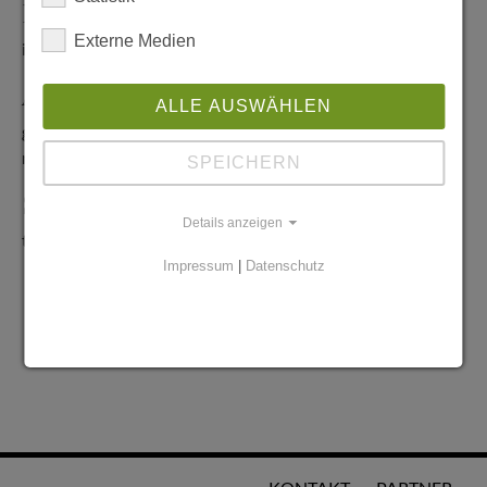
Redaktionelle Anfragen
Externe Medien
info@stadtglanz.de
Anzeigen-Service
ALLE AUSWÄHLEN
graen@mediaworldgmbh.de
oder
meyer@mediaworldgmbh.de
SPEICHERN
StadtglanzTIPPS
Details anzeigen
tipps@stadtglanz.de
Impressum
|
Datenschutz