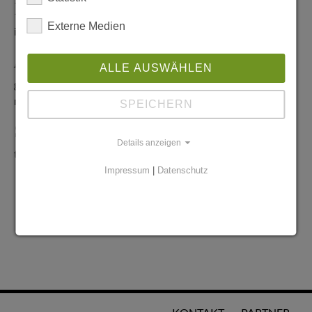
Redaktionelle Anfragen
Externe Medien
info@stadtglanz.de
Anzeigen-Service
ALLE AUSWÄHLEN
graen@mediaworldgmbh.de
oder
meyer@mediaworldgmbh.de
SPEICHERN
StadtglanzTIPPS
Details anzeigen
tipps@stadtglanz.de
Impressum
|
Datenschutz