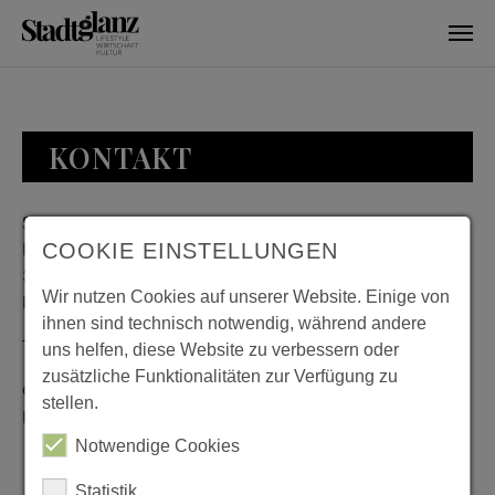
Skip to main content
KONTAKT
Stadtglanz / mediaworld GmbH
Bankplatz 8
COOKIE EINSTELLUNGEN
38100 Braunschweig
Wir nutzen Cookies auf unserer Website. Einige von
Deutschland
ihnen sind technisch notwendig, während andere
Telefon: 0531 482010-20
uns helfen, diese Website zu verbessern oder
zusätzliche Funktionalitäten zur Verfügung zu
Geschäftszeiten: Montag bis Donnerstag 08:00 bis 18:00;
stellen.
Freitag 08:00 bis 15:00
Notwendige Cookies
Statistik