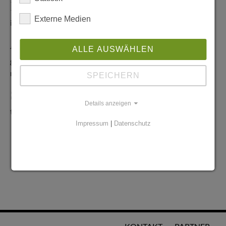
Redaktionelle Anfragen
Externe Medien
info@stadtglanz.de
Anzeigen-Service
ALLE AUSWÄHLEN
graen@mediaworldgmbh.de
oder
meyer@mediaworldgmbh.de
SPEICHERN
StadtglanzTIPPS
Details anzeigen
tipps@stadtglanz.de
Impressum
|
Datenschutz