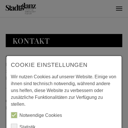
Skip to main content
KONTAKT
Stadtglanz / mediaworld GmbH
Bankplatz 8
COOKIE EINSTELLUNGEN
38100 Braunschweig
Wir nutzen Cookies auf unserer Website. Einige von
Deutschland
ihnen sind technisch notwendig, während andere
Telefon: 0531 482010-20
uns helfen, diese Website zu verbessern oder
zusätzliche Funktionalitäten zur Verfügung zu
Geschäftszeiten: Montag bis Donnerstag 08:00 bis 18:00;
stellen.
Freitag 08:00 bis 15:00
Notwendige Cookies
Statistik