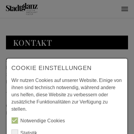
Skip to main content
KONTAKT
Stadtglanz / mediaworld GmbH
Bankplatz 8
COOKIE EINSTELLUNGEN
38100 Braunschweig
Wir nutzen Cookies auf unserer Website. Einige von
Deutschland
ihnen sind technisch notwendig, während andere
Telefon: 0531 482010-20
uns helfen, diese Website zu verbessern oder
zusätzliche Funktionalitäten zur Verfügung zu
Geschäftszeiten: Montag bis Donnerstag 08:00 bis 18:00;
stellen.
Freitag 08:00 bis 15:00
Notwendige Cookies
Statistik