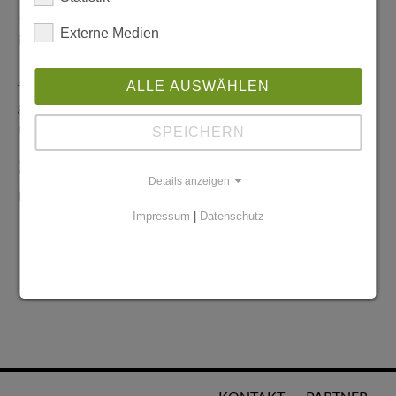
Redaktionelle Anfragen
Externe Medien
info@stadtglanz.de
Anzeigen-Service
ALLE AUSWÄHLEN
graen@mediaworldgmbh.de
oder
meyer@mediaworldgmbh.de
SPEICHERN
StadtglanzTIPPS
Details anzeigen
tipps@stadtglanz.de
Impressum
|
Datenschutz