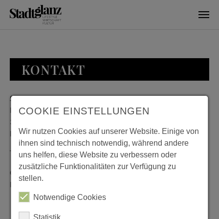
Skip to main content
KONTAKT
Stadtglanz / mediaworld GmbH
Bankplatz 8
COOKIE EINSTELLUNGEN
38100 Braunschweig
Wir nutzen Cookies auf unserer Website. Einige von
Deutschland
ihnen sind technisch notwendig, während andere
Telefon: 0531 482010-20
uns helfen, diese Website zu verbessern oder
zusätzliche Funktionalitäten zur Verfügung zu
Geschäftszeiten: Montag bis Donnerstag 08:00 bis 18:00;
stellen.
Freitag 08:00 bis 15:00
Notwendige Cookies
Statistik