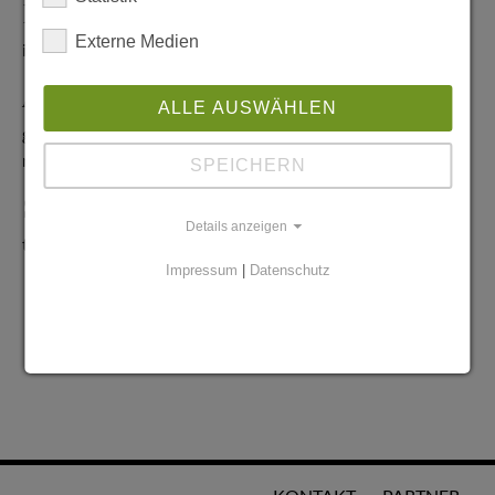
Redaktionelle Anfragen
Externe Medien
info@stadtglanz.de
Anzeigen-Service
ALLE AUSWÄHLEN
graen@mediaworldgmbh.de
oder
meyer@mediaworldgmbh.de
SPEICHERN
StadtglanzTIPPS
Details anzeigen
tipps@stadtglanz.de
Impressum
|
Datenschutz