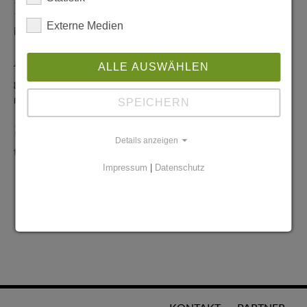
Redaktionelle Anfragen
Externe Medien
info@stadtglanz.de
Anzeigen-Service
ALLE AUSWÄHLEN
graen@mediaworldgmbh.de
oder
meyer@mediaworldgmbh.de
SPEICHERN
StadtglanzTIPPS
Details anzeigen
tipps@stadtglanz.de
Impressum
|
Datenschutz