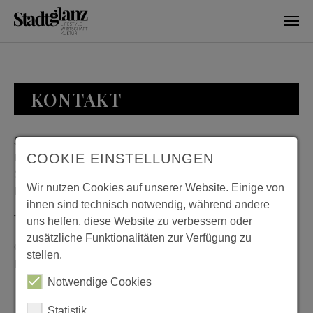
Skip to main content
KONTAKT
Stadtglanz / mediaworld GmbH
Bankplatz 8
COOKIE EINSTELLUNGEN
38100 Braunschweig
Wir nutzen Cookies auf unserer Website. Einige von
Deutschland
ihnen sind technisch notwendig, während andere
Telefon: 0531 482010-20
uns helfen, diese Website zu verbessern oder
zusätzliche Funktionalitäten zur Verfügung zu
Geschäftszeiten: Montag bis Donnerstag 08:00 bis 18:00;
stellen.
Freitag 08:00 bis 15:00
Notwendige Cookies
Statistik