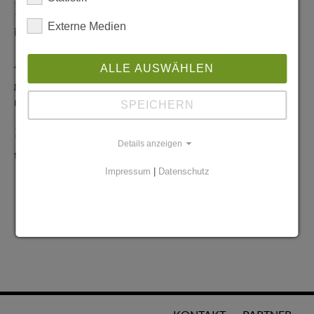
Redaktionelle Anfragen
Externe Medien
info@stadtglanz.de
Anzeigen-Service
ALLE AUSWÄHLEN
graen@mediaworldgmbh.de
oder
meyer@mediaworldgmbh.de
SPEICHERN
StadtglanzTIPPS
Details anzeigen
tipps@stadtglanz.de
Impressum
|
Datenschutz