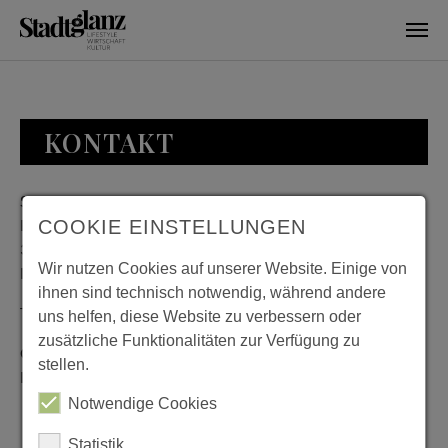
Skip to main content
KONTAKT
Stadtglanz / mediaworld GmbH
Bankplatz 8
COOKIE EINSTELLUNGEN
38100 Braunschweig
Wir nutzen Cookies auf unserer Website. Einige von
Deutschland
ihnen sind technisch notwendig, während andere
Telefon: 0531 482010-20
uns helfen, diese Website zu verbessern oder
zusätzliche Funktionalitäten zur Verfügung zu
Geschäftszeiten: Montag bis Donnerstag 08:00 bis 18:00;
stellen.
Freitag 08:00 bis 15:00
Notwendige Cookies
Statistik