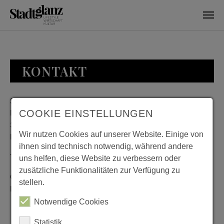
Skip to main content
KONTAKT
Stadtglanz / mediaworld GmbH
Bankplatz 8
COOKIE EINSTELLUNGEN
38100 Braunschweig
Wir nutzen Cookies auf unserer Website. Einige von
Deutschland
ihnen sind technisch notwendig, während andere
Telefon: 0531 482010-20
uns helfen, diese Website zu verbessern oder
zusätzliche Funktionalitäten zur Verfügung zu
Geschäftszeiten: Montag bis Donnerstag 08:00 bis 18:00;
stellen.
Freitag 08:00 bis 15:00
Notwendige Cookies
Statistik