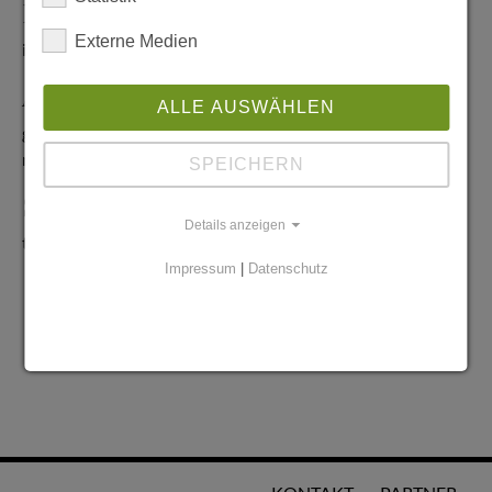
Redaktionelle Anfragen
Externe Medien
info@stadtglanz.de
Anzeigen-Service
ALLE AUSWÄHLEN
graen@mediaworldgmbh.de
oder
meyer@mediaworldgmbh.de
SPEICHERN
StadtglanzTIPPS
Details anzeigen
tipps@stadtglanz.de
Impressum
|
Datenschutz