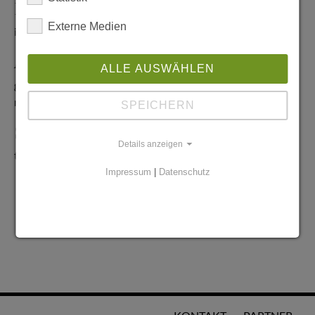
Redaktionelle Anfragen
Externe Medien
info@stadtglanz.de
Anzeigen-Service
ALLE AUSWÄHLEN
graen@mediaworldgmbh.de
oder
meyer@mediaworldgmbh.de
SPEICHERN
StadtglanzTIPPS
Details anzeigen
tipps@stadtglanz.de
Impressum
|
Datenschutz