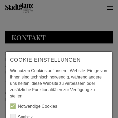
Skip to main content
KONTAKT
Stadtglanz / mediaworld GmbH
Bankplatz 8
COOKIE EINSTELLUNGEN
38100 Braunschweig
Wir nutzen Cookies auf unserer Website. Einige von
Deutschland
ihnen sind technisch notwendig, während andere
Telefon: 0531 482010-20
uns helfen, diese Website zu verbessern oder
zusätzliche Funktionalitäten zur Verfügung zu
Geschäftszeiten: Montag bis Donnerstag 08:00 bis 18:00;
stellen.
Freitag 08:00 bis 15:00
Notwendige Cookies
Statistik