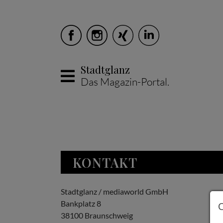
Stadtglanz
Das Magazin-Portal.
Skip to main content
KONTAKT
Stadtglanz / mediaworld GmbH
Bankplatz 8
38100 Braunschweig