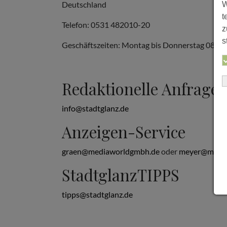
Deutschland
W
t
Telefon: 0531 482010-20
z
s
Geschäftszeiten: Montag bis Donnerstag 08:00 b
Redaktionelle Anfrage
info@stadtglanz.de
Anzeigen-Service
graen@mediaworldgmbh.de
oder
meyer@media
StadtglanzTIPPS
tipps@stadtglanz.de