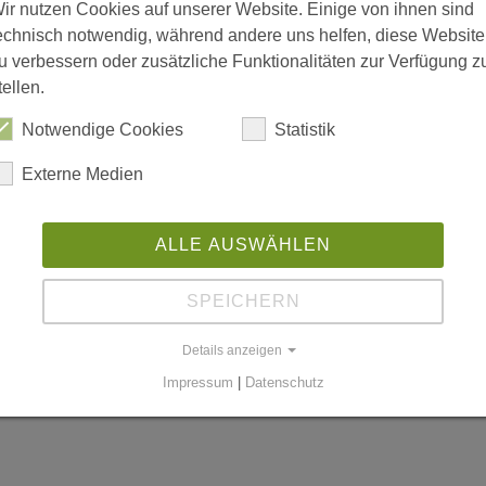
ir nutzen Cookies auf unserer Website. Einige von ihnen sind
echnisch notwendig, während andere uns helfen, diese Website
u verbessern oder zusätzliche Funktionalitäten zur Verfügung z
tellen.
is 18:00; Freitag 08:00 bis 15:00
Notwendige Cookies
Statistik
Externe Medien
n
ALLE AUSWÄHLEN
SPEICHERN
worldgmbh.de
Details anzeigen
Impressum
|
Datenschutz