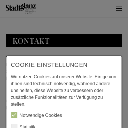
Skip to main content
KONTAKT
Stadtglanz / mediaworld GmbH
Bankplatz 8
COOKIE EINSTELLUNGEN
38100 Braunschweig
Wir nutzen Cookies auf unserer Website. Einige von
Deutschland
ihnen sind technisch notwendig, während andere
Telefon: 0531 482010-20
uns helfen, diese Website zu verbessern oder
zusätzliche Funktionalitäten zur Verfügung zu
Geschäftszeiten: Montag bis Donnerstag 08:00 bis 18:00;
stellen.
Freitag 08:00 bis 15:00
Notwendige Cookies
Statistik