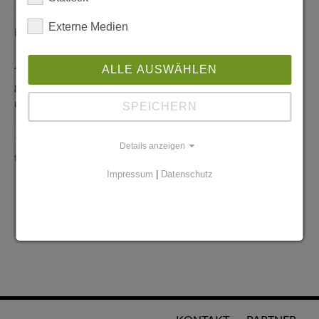
Redaktionelle Anfragen
Externe Medien
info@stadtglanz.de
Anzeigen-Service
ALLE AUSWÄHLEN
graen@mediaworldgmbh.de
oder
meyer@mediaworldgmbh.de
SPEICHERN
StadtglanzTIPPS
Details anzeigen
tipps@stadtglanz.de
Impressum
|
Datenschutz