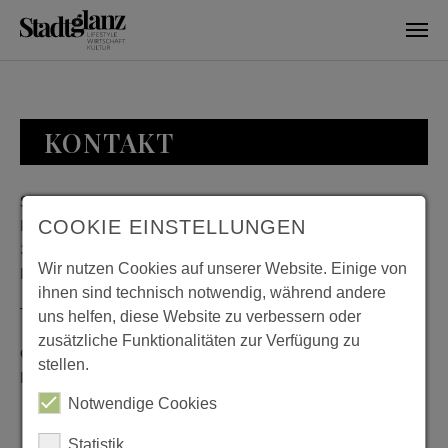
Skip to main content
KONTAKT
Stadtglanz / mediaworld GmbH
Bankplatz 8
COOKIE EINSTELLUNGEN
38100 Braunschweig
Wir nutzen Cookies auf unserer Website. Einige von
Deutschland
ihnen sind technisch notwendig, während andere
Telefon: 0531 482010-20
uns helfen, diese Website zu verbessern oder
zusätzliche Funktionalitäten zur Verfügung zu
Geschäftszeiten: Montag bis Donnerstag 08:00 bis 18:00;
stellen.
Freitag 08:00 bis 15:00
Notwendige Cookies
Statistik