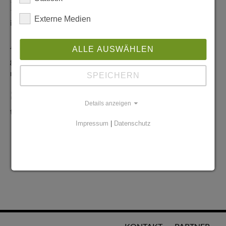
Redaktionelle Anfragen
Externe Medien
info@stadtglanz.de
Anzeigen-Service
ALLE AUSWÄHLEN
graen@mediaworldgmbh.de
oder
meyer@mediaworldgmbh.de
SPEICHERN
StadtglanzTIPPS
Details anzeigen
tipps@stadtglanz.de
Impressum
|
Datenschutz