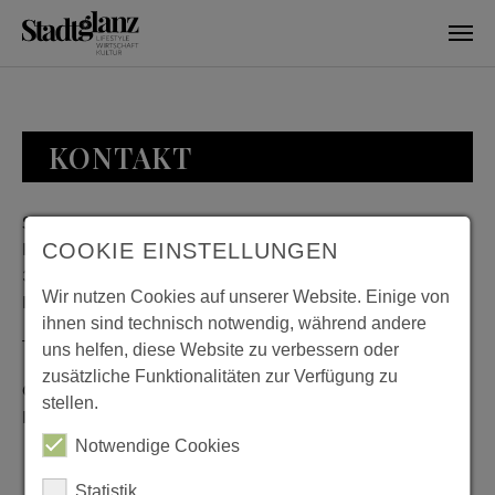
Skip to main content
KONTAKT
Stadtglanz / mediaworld GmbH
Bankplatz 8
COOKIE EINSTELLUNGEN
38100 Braunschweig
Wir nutzen Cookies auf unserer Website. Einige von
Deutschland
ihnen sind technisch notwendig, während andere
Telefon: 0531 482010-20
uns helfen, diese Website zu verbessern oder
zusätzliche Funktionalitäten zur Verfügung zu
Geschäftszeiten: Montag bis Donnerstag 08:00 bis 18:00;
stellen.
Freitag 08:00 bis 15:00
Notwendige Cookies
Statistik