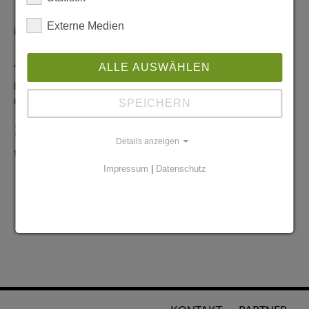
Redaktionelle Anfragen
Externe Medien
info@stadtglanz.de
Anzeigen-Service
ALLE AUSWÄHLEN
graen@mediaworldgmbh.de
oder
meyer@mediaworldgmbh.de
SPEICHERN
StadtglanzTIPPS
Details anzeigen
tipps@stadtglanz.de
Impressum
|
Datenschutz