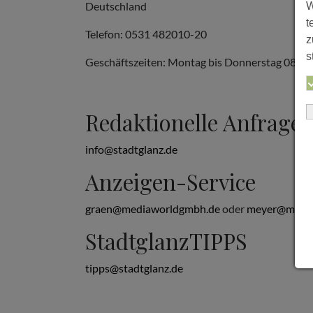
Deutschland
W
t
Telefon: 0531 482010-20
z
s
Geschäftszeiten: Montag bis Donnerstag 08:00 b
Redaktionelle Anfrage
info@stadtglanz.de
Anzeigen-Service
graen@mediaworldgmbh.de
oder
meyer@media
StadtglanzTIPPS
tipps@stadtglanz.de