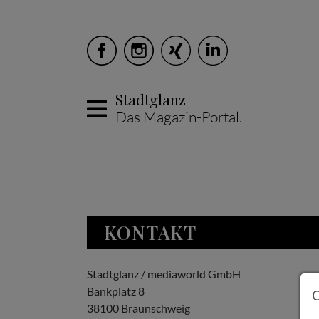
Stadtglanz
Das Magazin-Portal.
Skip to main content
KONTAKT
Stadtglanz / mediaworld GmbH
Bankplatz 8
38100 Braunschweig