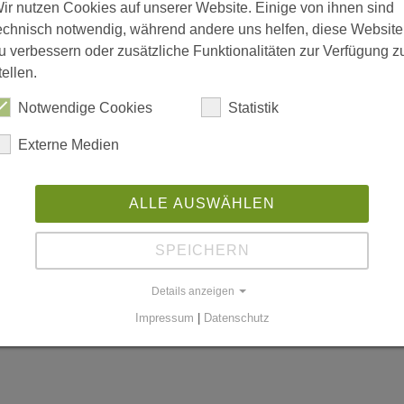
ir nutzen Cookies auf unserer Website. Einige von ihnen sind
echnisch notwendig, während andere uns helfen, diese Website
u verbessern oder zusätzliche Funktionalitäten zur Verfügung z
tellen.
is 18:00; Freitag 08:00 bis 15:00
Notwendige Cookies
Statistik
Externe Medien
n
ALLE AUSWÄHLEN
SPEICHERN
worldgmbh.de
Details anzeigen
Impressum
|
Datenschutz