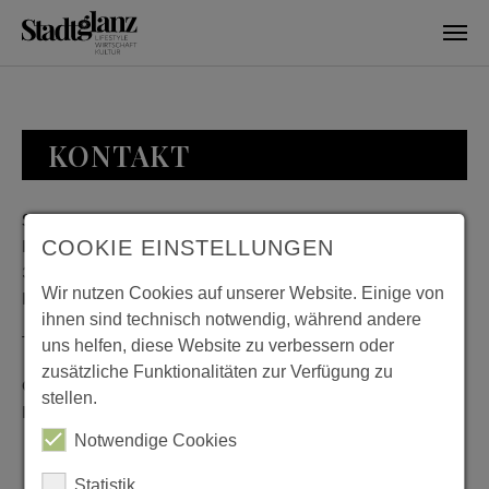
Skip to main content
KONTAKT
Stadtglanz / mediaworld GmbH
Bankplatz 8
COOKIE EINSTELLUNGEN
38100 Braunschweig
Wir nutzen Cookies auf unserer Website. Einige von
Deutschland
ihnen sind technisch notwendig, während andere
Telefon: 0531 482010-20
uns helfen, diese Website zu verbessern oder
zusätzliche Funktionalitäten zur Verfügung zu
Geschäftszeiten: Montag bis Donnerstag 08:00 bis 18:00;
stellen.
Freitag 08:00 bis 15:00
Notwendige Cookies
Statistik