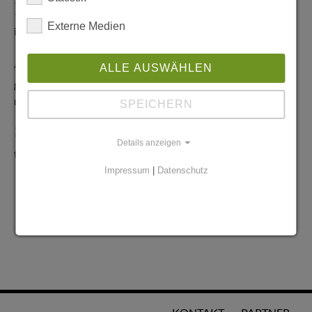
Redaktionelle Anfragen
Externe Medien
info@stadtglanz.de
Anzeigen-Service
ALLE AUSWÄHLEN
graen@mediaworldgmbh.de
oder
meyer@mediaworldgmbh.de
SPEICHERN
StadtglanzTIPPS
Details anzeigen
tipps@stadtglanz.de
Impressum
|
Datenschutz