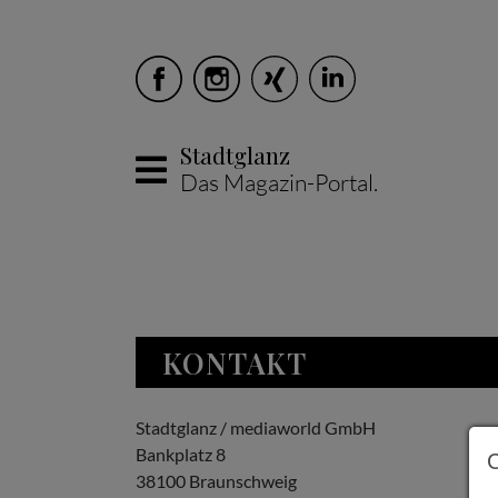
Stadtglanz
Das Magazin-Portal.
Skip to main content
KONTAKT
Stadtglanz / mediaworld GmbH
Bankplatz 8
38100 Braunschweig