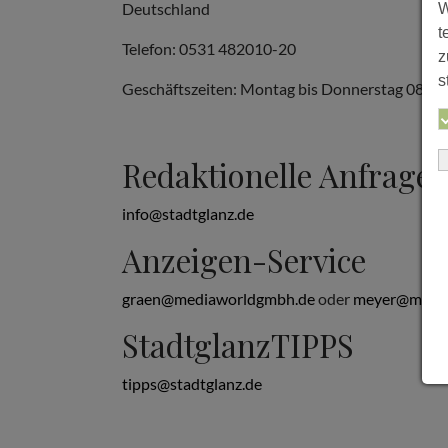
Deutschland
W
t
Telefon: 0531 482010-20
z
s
Geschäftszeiten: Montag bis Donnerstag 08:00 b
Redaktionelle Anfrage
info@stadtglanz.de
Anzeigen-Service
graen@mediaworldgmbh.de
oder
meyer@media
StadtglanzTIPPS
tipps@stadtglanz.de