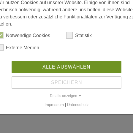
ir nutzen Cookies auf unserer Website. Einige von ihnen sind
echnisch notwendig, während andere uns helfen, diese Website
u verbessern oder zusätzliche Funktionalitäten zur Verfügung z
tellen.
is 18:00; Freitag 08:00 bis 15:00
Notwendige Cookies
Statistik
Externe Medien
n
ALLE AUSWÄHLEN
SPEICHERN
worldgmbh.de
Details anzeigen
Impressum
|
Datenschutz