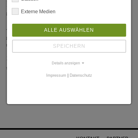
Redaktionelle Anfragen
Externe Medien
info@stadtglanz.de
Anzeigen-Service
ALLE AUSWÄHLEN
graen@mediaworldgmbh.de
oder
meyer@mediaworldgmbh.de
SPEICHERN
StadtglanzTIPPS
Details anzeigen
tipps@stadtglanz.de
Impressum
|
Datenschutz