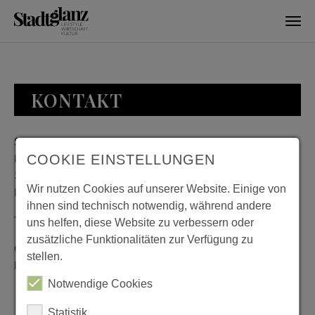
Skip to main content
KONTAKT
Stadtglanz / mediaworld GmbH
Bankplatz 8
COOKIE EINSTELLUNGEN
38100 Braunschweig
Wir nutzen Cookies auf unserer Website. Einige von
Deutschland
ihnen sind technisch notwendig, während andere
Telefon: 0531 482010-20
uns helfen, diese Website zu verbessern oder
zusätzliche Funktionalitäten zur Verfügung zu
Geschäftszeiten: Montag bis Donnerstag 08:00 bis 18:00;
stellen.
Freitag 08:00 bis 15:00
Notwendige Cookies
Statistik