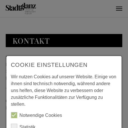
Skip to main content
KONTAKT
Stadtglanz / mediaworld GmbH
Bankplatz 8
COOKIE EINSTELLUNGEN
38100 Braunschweig
Wir nutzen Cookies auf unserer Website. Einige von
Deutschland
ihnen sind technisch notwendig, während andere
Telefon: 0531 482010-20
uns helfen, diese Website zu verbessern oder
zusätzliche Funktionalitäten zur Verfügung zu
Geschäftszeiten: Montag bis Donnerstag 08:00 bis 18:00;
stellen.
Freitag 08:00 bis 15:00
Notwendige Cookies
Statistik