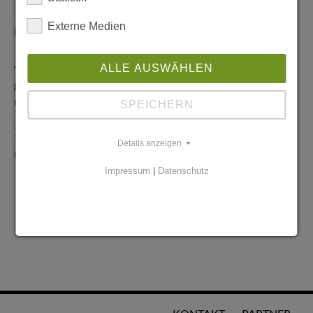
Redaktionelle Anfragen
Externe Medien
info@stadtglanz.de
Anzeigen-Service
ALLE AUSWÄHLEN
graen@mediaworldgmbh.de
oder
meyer@mediaworldgmbh.de
SPEICHERN
StadtglanzTIPPS
Details anzeigen
tipps@stadtglanz.de
Impressum
|
Datenschutz