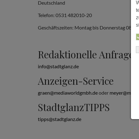
Deutschland
W
t
Telefon: 0531 482010-20
z
s
Geschäftszeiten: Montag bis Donnerstag 08:00 b
Redaktionelle Anfrage
info@stadtglanz.de
Anzeigen-Service
graen@mediaworldgmbh.de
oder
meyer@media
StadtglanzTIPPS
tipps@stadtglanz.de