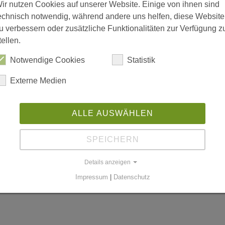
ir nutzen Cookies auf unserer Website. Einige von ihnen sind
echnisch notwendig, während andere uns helfen, diese Website
u verbessern oder zusätzliche Funktionalitäten zur Verfügung z
tellen.
is 18:00; Freitag 08:00 bis 15:00
Notwendige Cookies
Statistik
Externe Medien
n
ALLE AUSWÄHLEN
SPEICHERN
worldgmbh.de
Details anzeigen
Impressum
|
Datenschutz