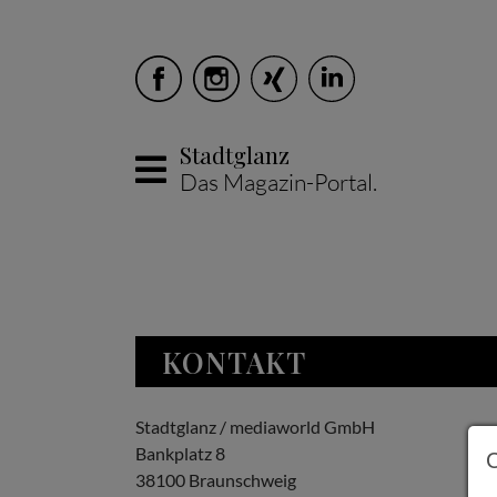
Stadtglanz
Das Magazin-Portal.
Skip to main content
KONTAKT
Stadtglanz / mediaworld GmbH
Bankplatz 8
38100 Braunschweig