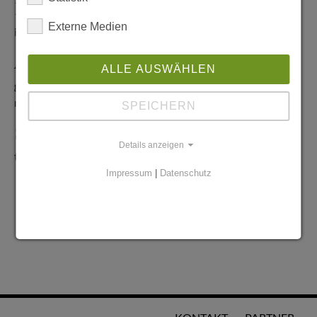
Redaktionelle Anfragen
Externe Medien
info@stadtglanz.de
Anzeigen-Service
ALLE AUSWÄHLEN
graen@mediaworldgmbh.de
oder
meyer@mediaworldgmbh.de
SPEICHERN
StadtglanzTIPPS
Details anzeigen
tipps@stadtglanz.de
Impressum
|
Datenschutz