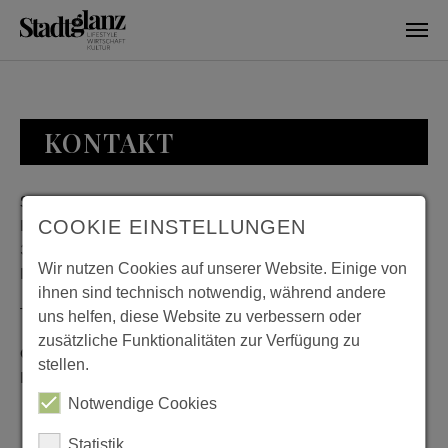
Skip to main content
KONTAKT
Stadtglanz / mediaworld GmbH
Bankplatz 8
COOKIE EINSTELLUNGEN
38100 Braunschweig
Wir nutzen Cookies auf unserer Website. Einige von
Deutschland
ihnen sind technisch notwendig, während andere
Telefon: 0531 482010-20
uns helfen, diese Website zu verbessern oder
zusätzliche Funktionalitäten zur Verfügung zu
Geschäftszeiten: Montag bis Donnerstag 08:00 bis 18:00;
stellen.
Freitag 08:00 bis 15:00
Notwendige Cookies
Statistik