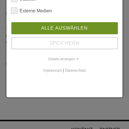
Redaktionelle Anfragen
Externe Medien
info@stadtglanz.de
Anzeigen-Service
ALLE AUSWÄHLEN
graen@mediaworldgmbh.de
oder
meyer@mediaworldgmbh.de
SPEICHERN
StadtglanzTIPPS
Details anzeigen
tipps@stadtglanz.de
Impressum
|
Datenschutz