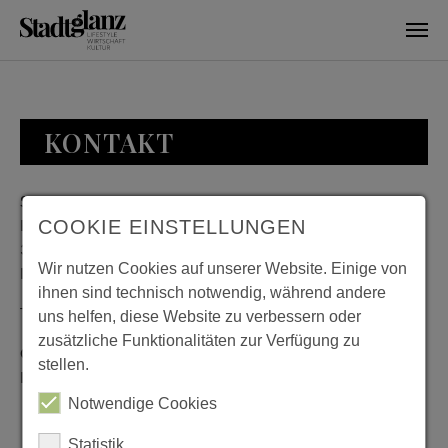
Skip to main content
KONTAKT
Stadtglanz / mediaworld GmbH
Bankplatz 8
COOKIE EINSTELLUNGEN
38100 Braunschweig
Wir nutzen Cookies auf unserer Website. Einige von
Deutschland
ihnen sind technisch notwendig, während andere
Telefon: 0531 482010-20
uns helfen, diese Website zu verbessern oder
zusätzliche Funktionalitäten zur Verfügung zu
Geschäftszeiten: Montag bis Donnerstag 08:00 bis 18:00;
stellen.
Freitag 08:00 bis 15:00
Notwendige Cookies
Statistik