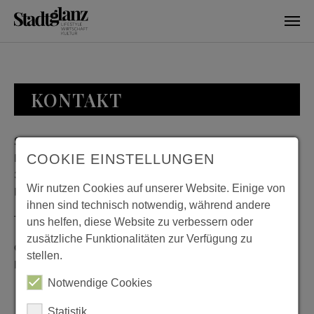
Skip to main content
KONTAKT
Stadtglanz / mediaworld GmbH
Bankplatz 8
COOKIE EINSTELLUNGEN
38100 Braunschweig
Wir nutzen Cookies auf unserer Website. Einige von
Deutschland
ihnen sind technisch notwendig, während andere
Telefon: 0531 482010-20
uns helfen, diese Website zu verbessern oder
zusätzliche Funktionalitäten zur Verfügung zu
Geschäftszeiten: Montag bis Donnerstag 08:00 bis 18:00;
stellen.
Freitag 08:00 bis 15:00
Notwendige Cookies
Statistik