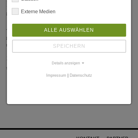
Redaktionelle Anfragen
Externe Medien
info@stadtglanz.de
Anzeigen-Service
ALLE AUSWÄHLEN
graen@mediaworldgmbh.de
oder
meyer@mediaworldgmbh.de
SPEICHERN
StadtglanzTIPPS
Details anzeigen
tipps@stadtglanz.de
Impressum
|
Datenschutz