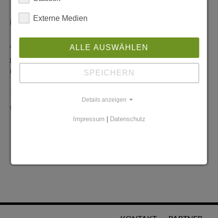
Redaktionelle Anfragen
Externe Medien
info@stadtglanz.de
Anzeigen-Service
ALLE AUSWÄHLEN
graen@mediaworldgmbh.de
oder
meyer@mediaworldgmbh.de
SPEICHERN
StadtglanzTIPPS
Details anzeigen
tipps@stadtglanz.de
Impressum
|
Datenschutz