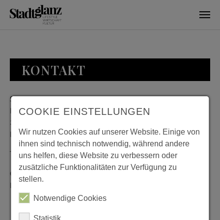
Skip to main content
KONTAKT
Stadtglanz / mediaworld GmbH
Bankplatz 8
COOKIE EINSTELLUNGEN
38100 Braunschweig
Wir nutzen Cookies auf unserer Website. Einige von
Deutschland
ihnen sind technisch notwendig, während andere
Telefon: 0531 482010-20
uns helfen, diese Website zu verbessern oder
zusätzliche Funktionalitäten zur Verfügung zu
Geschäftszeiten: Montag bis Donnerstag 08:00 bis 18:00;
stellen.
Freitag 08:00 bis 15:00
Notwendige Cookies
Statistik