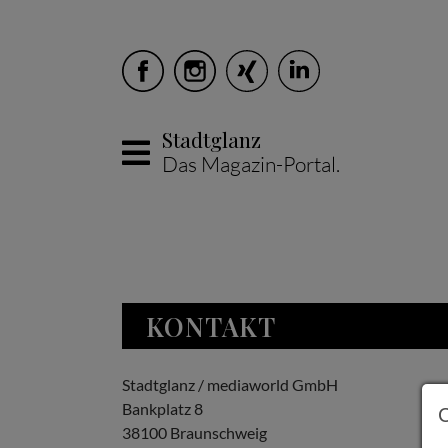
Stadtglanz
Das Magazin-Portal.
Skip to main content
KONTAKT
Stadtglanz / mediaworld GmbH
Bankplatz 8
38100 Braunschweig