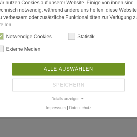
ir nutzen Cookies auf unserer Website. Einige von ihnen sind
echnisch notwendig, während andere uns helfen, diese Website
u verbessern oder zusätzliche Funktionalitäten zur Verfügung z
tellen.
is 18:00; Freitag 08:00 bis 15:00
Notwendige Cookies
Statistik
Externe Medien
n
ALLE AUSWÄHLEN
SPEICHERN
worldgmbh.de
Details anzeigen
Impressum
|
Datenschutz