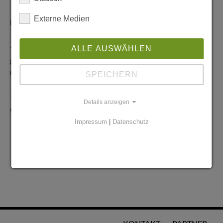
Redaktionelle Anfragen
Externe Medien
info@stadtglanz.de
Anzeigen-Service
ALLE AUSWÄHLEN
graen@mediaworldgmbh.de
oder
meyer@mediaworldgmbh.de
SPEICHERN
StadtglanzTIPPS
Details anzeigen
tipps@stadtglanz.de
Impressum
|
Datenschutz