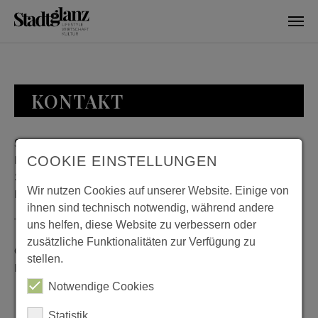
Skip to main content
KONTAKT
Stadtglanz / mediaworld GmbH
Bankplatz 8
COOKIE EINSTELLUNGEN
38100 Braunschweig
Wir nutzen Cookies auf unserer Website. Einige von
Deutschland
ihnen sind technisch notwendig, während andere
Telefon: 0531 482010-20
uns helfen, diese Website zu verbessern oder
zusätzliche Funktionalitäten zur Verfügung zu
Geschäftszeiten: Montag bis Donnerstag 08:00 bis 18:00;
stellen.
Freitag 08:00 bis 15:00
Notwendige Cookies
Statistik