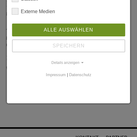
Redaktionelle Anfragen
Externe Medien
info@stadtglanz.de
Anzeigen-Service
ALLE AUSWÄHLEN
graen@mediaworldgmbh.de
oder
meyer@mediaworldgmbh.de
SPEICHERN
StadtglanzTIPPS
Details anzeigen
tipps@stadtglanz.de
Impressum
|
Datenschutz