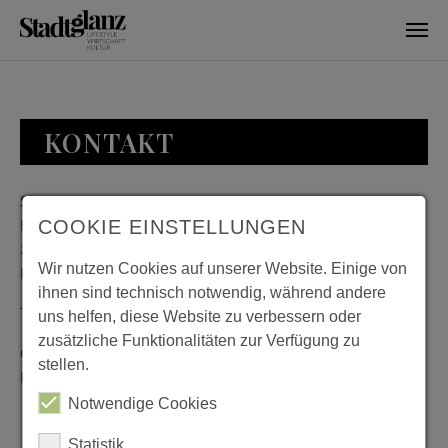
Skip to main content
KONTAKT
Stadtglanz / mediaworld GmbH
Bankplatz 8
COOKIE EINSTELLUNGEN
38100 Braunschweig
Wir nutzen Cookies auf unserer Website. Einige von
Deutschland
ihnen sind technisch notwendig, während andere
Telefon: 0531 482010-20
uns helfen, diese Website zu verbessern oder
zusätzliche Funktionalitäten zur Verfügung zu
Geschäftszeiten: Montag bis Donnerstag 08:00 bis 18:00;
stellen.
Freitag 08:00 bis 15:00
Notwendige Cookies
Statistik