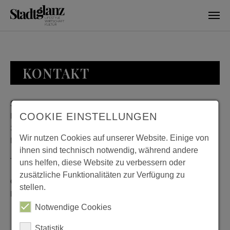
Skip to main content
KONTAKT
Stadtglanz / mediaworld GmbH
Bankplatz 8
COOKIE EINSTELLUNGEN
38100 Braunschweig
Wir nutzen Cookies auf unserer Website. Einige von
Deutschland
ihnen sind technisch notwendig, während andere
Telefon: 0531 482010-20
uns helfen, diese Website zu verbessern oder
zusätzliche Funktionalitäten zur Verfügung zu
Geschäftszeiten: Montag bis Donnerstag 08:00 bis 18:00;
stellen.
Freitag 08:00 bis 15:00
Notwendige Cookies
Statistik