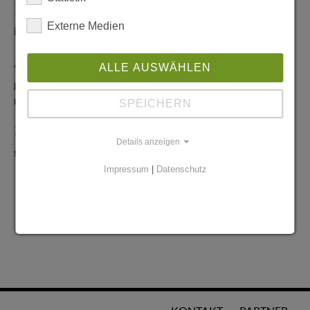
Redaktionelle Anfragen
Externe Medien
info@stadtglanz.de
Anzeigen-Service
ALLE AUSWÄHLEN
graen@mediaworldgmbh.de
oder
meyer@mediaworldgmbh.de
SPEICHERN
StadtglanzTIPPS
Details anzeigen
tipps@stadtglanz.de
Impressum
|
Datenschutz