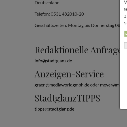
Deutschland
W
t
Telefon: 0531 482010-20
z
s
Geschäftszeiten: Montag bis Donnerstag 08:00 b
Redaktionelle Anfrage
info@stadtglanz.de
Anzeigen-Service
graen@mediaworldgmbh.de
oder
meyer@media
StadtglanzTIPPS
tipps@stadtglanz.de