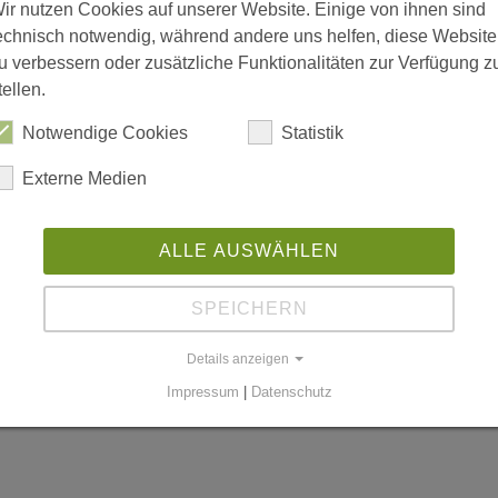
ir nutzen Cookies auf unserer Website. Einige von ihnen sind
echnisch notwendig, während andere uns helfen, diese Website
u verbessern oder zusätzliche Funktionalitäten zur Verfügung z
tellen.
is 18:00; Freitag 08:00 bis 15:00
Notwendige Cookies
Statistik
Externe Medien
n
ALLE AUSWÄHLEN
SPEICHERN
worldgmbh.de
Details anzeigen
Impressum
|
Datenschutz