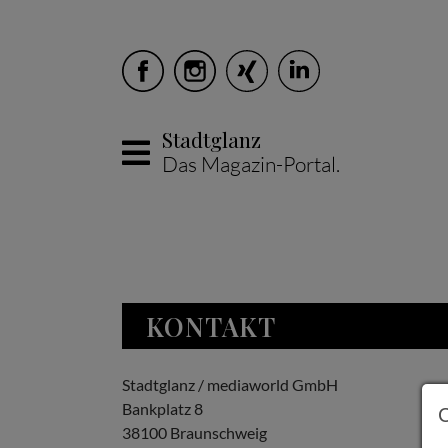
Stadtglanz
Das Magazin-Portal.
Skip to main content
KONTAKT
Stadtglanz / mediaworld GmbH
Bankplatz 8
38100 Braunschweig