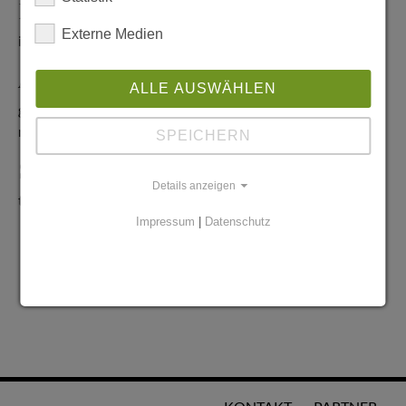
Redaktionelle Anfragen
Externe Medien
info@stadtglanz.de
Anzeigen-Service
ALLE AUSWÄHLEN
graen@mediaworldgmbh.de
oder
meyer@mediaworldgmbh.de
SPEICHERN
StadtglanzTIPPS
Details anzeigen
tipps@stadtglanz.de
Impressum
|
Datenschutz