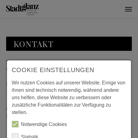
Skip to main content
KONTAKT
Stadtglanz / mediaworld GmbH
Bankplatz 8
COOKIE EINSTELLUNGEN
38100 Braunschweig
Wir nutzen Cookies auf unserer Website. Einige von
Deutschland
ihnen sind technisch notwendig, während andere
Telefon: 0531 482010-20
uns helfen, diese Website zu verbessern oder
zusätzliche Funktionalitäten zur Verfügung zu
Geschäftszeiten: Montag bis Donnerstag 08:00 bis 18:00;
stellen.
Freitag 08:00 bis 15:00
Notwendige Cookies
Statistik