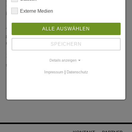
Redaktionelle Anfragen
Externe Medien
info@stadtglanz.de
Anzeigen-Service
ALLE AUSWÄHLEN
graen@mediaworldgmbh.de
oder
meyer@mediaworldgmbh.de
SPEICHERN
StadtglanzTIPPS
Details anzeigen
tipps@stadtglanz.de
Impressum
|
Datenschutz