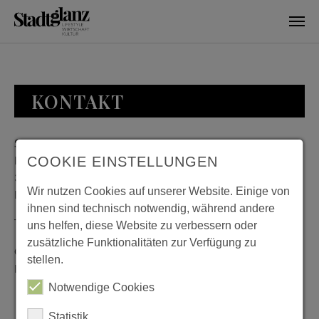
Skip to main content
KONTAKT
Stadtglanz / mediaworld GmbH
Bankplatz 8
COOKIE EINSTELLUNGEN
38100 Braunschweig
Wir nutzen Cookies auf unserer Website. Einige von
Deutschland
ihnen sind technisch notwendig, während andere
Telefon: 0531 482010-20
uns helfen, diese Website zu verbessern oder
zusätzliche Funktionalitäten zur Verfügung zu
Geschäftszeiten: Montag bis Donnerstag 08:00 bis 18:00;
stellen.
Freitag 08:00 bis 15:00
Notwendige Cookies
Statistik