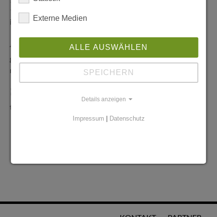
Redaktionelle Anfragen
Externe Medien
info@stadtglanz.de
Anzeigen-Service
ALLE AUSWÄHLEN
graen@mediaworldgmbh.de
oder
meyer@mediaworldgmbh.de
SPEICHERN
StadtglanzTIPPS
Details anzeigen
tipps@stadtglanz.de
Impressum
|
Datenschutz