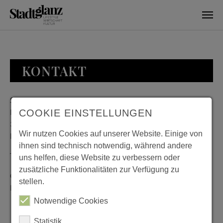
Skip to main content
KONTAKT
Stadtglanz / mediaworld GmbH
Bankplatz 8
COOKIE EINSTELLUNGEN
38100 Braunschweig
Wir nutzen Cookies auf unserer Website. Einige von
Deutschland
ihnen sind technisch notwendig, während andere
Telefon: 0531 482010-20
uns helfen, diese Website zu verbessern oder
zusätzliche Funktionalitäten zur Verfügung zu
Geschäftszeiten: Montag bis Donnerstag 08:00 bis 18:00;
stellen.
Freitag 08:00 bis 15:00
Notwendige Cookies
Statistik