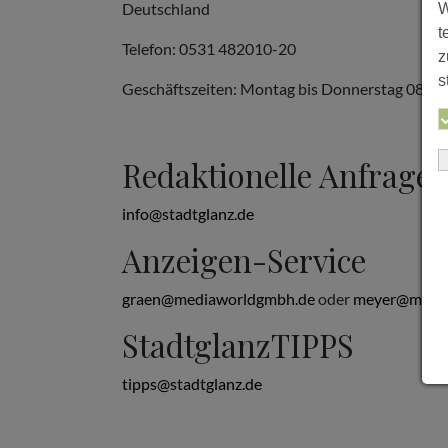
Deutschland
W
t
Telefon: 0531 482010-20
z
s
Geschäftszeiten: Montag bis Donnerstag 08:00 b
Redaktionelle Anfrage
info@stadtglanz.de
Anzeigen-Service
graen@mediaworldgmbh.de
oder
meyer@media
StadtglanzTIPPS
tipps@stadtglanz.de