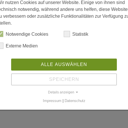
ir nutzen Cookies auf unserer Website. Einige von ihnen sind
echnisch notwendig, während andere uns helfen, diese Website
u verbessern oder zusätzliche Funktionalitäten zur Verfügung z
tellen.
is 18:00; Freitag 08:00 bis 15:00
Notwendige Cookies
Statistik
Externe Medien
n
ALLE AUSWÄHLEN
SPEICHERN
worldgmbh.de
Details anzeigen
Impressum
|
Datenschutz