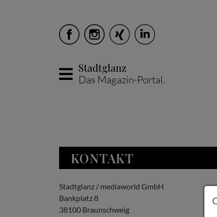
Stadtglanz
Das Magazin-Portal.
Skip to main content
KONTAKT
Stadtglanz / mediaworld GmbH
Bankplatz 8
38100 Braunschweig