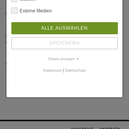
Redaktionelle Anfragen
Externe Medien
info@stadtglanz.de
Anzeigen-Service
ALLE AUSWÄHLEN
graen@mediaworldgmbh.de
oder
meyer@mediaworldgmbh.de
SPEICHERN
StadtglanzTIPPS
Details anzeigen
tipps@stadtglanz.de
Impressum
|
Datenschutz