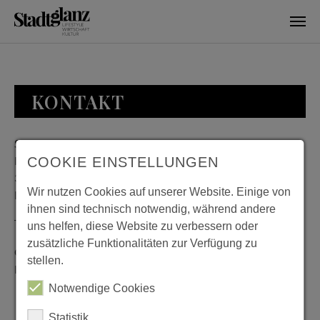
Skip to main content
KONTAKT
Stadtglanz / mediaworld GmbH
Bankplatz 8
COOKIE EINSTELLUNGEN
38100 Braunschweig
Wir nutzen Cookies auf unserer Website. Einige von
Deutschland
ihnen sind technisch notwendig, während andere
Telefon: 0531 482010-20
uns helfen, diese Website zu verbessern oder
zusätzliche Funktionalitäten zur Verfügung zu
Geschäftszeiten: Montag bis Donnerstag 08:00 bis 18:00;
stellen.
Freitag 08:00 bis 15:00
Notwendige Cookies
Statistik