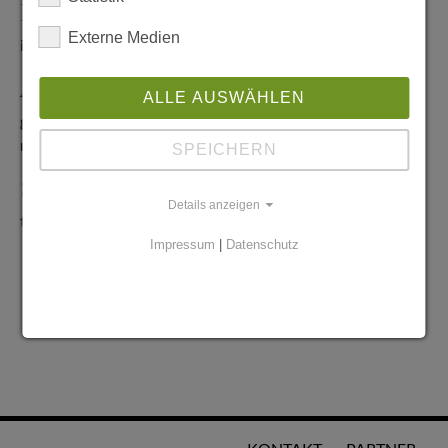
Redaktionelle Anfragen
Externe Medien
info@stadtglanz.de
Anzeigen-Service
ALLE AUSWÄHLEN
graen@mediaworldgmbh.de
oder
meyer@mediaworldgmbh.de
SPEICHERN
StadtglanzTIPPS
Details anzeigen
tipps@stadtglanz.de
Impressum
|
Datenschutz