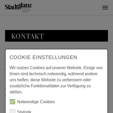
Skip to main content
KONTAKT
Stadtglanz / mediaworld GmbH
Bankplatz 8
COOKIE EINSTELLUNGEN
38100 Braunschweig
Wir nutzen Cookies auf unserer Website. Einige von
Deutschland
ihnen sind technisch notwendig, während andere
Telefon: 0531 482010-20
uns helfen, diese Website zu verbessern oder
zusätzliche Funktionalitäten zur Verfügung zu
Geschäftszeiten: Montag bis Donnerstag 08:00 bis 18:00;
stellen.
Freitag 08:00 bis 15:00
Notwendige Cookies
Statistik