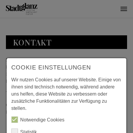
Skip to main content
KONTAKT
Stadtglanz / mediaworld GmbH
Bankplatz 8
COOKIE EINSTELLUNGEN
38100 Braunschweig
Wir nutzen Cookies auf unserer Website. Einige von
Deutschland
ihnen sind technisch notwendig, während andere
Telefon: 0531 482010-20
uns helfen, diese Website zu verbessern oder
zusätzliche Funktionalitäten zur Verfügung zu
Geschäftszeiten: Montag bis Donnerstag 08:00 bis 18:00;
stellen.
Freitag 08:00 bis 15:00
Notwendige Cookies
Statistik