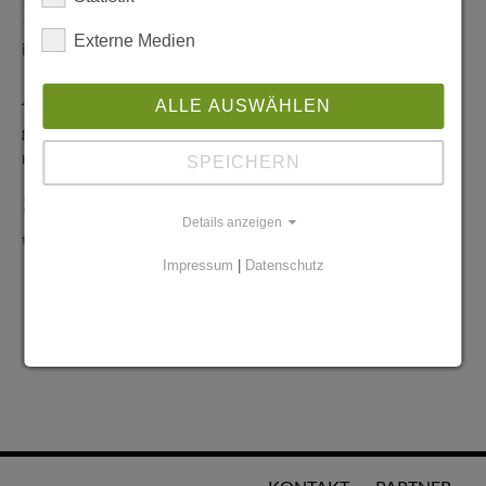
Redaktionelle Anfragen
Externe Medien
info@stadtglanz.de
Anzeigen-Service
ALLE AUSWÄHLEN
graen@mediaworldgmbh.de
oder
meyer@mediaworldgmbh.de
SPEICHERN
StadtglanzTIPPS
Details anzeigen
tipps@stadtglanz.de
Impressum
|
Datenschutz