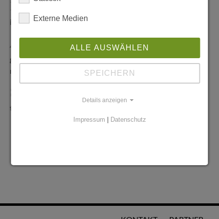
Redaktionelle Anfragen
Externe Medien
info@stadtglanz.de
Anzeigen-Service
ALLE AUSWÄHLEN
graen@mediaworldgmbh.de
oder
meyer@mediaworldgmbh.de
SPEICHERN
StadtglanzTIPPS
Details anzeigen
tipps@stadtglanz.de
Impressum
|
Datenschutz