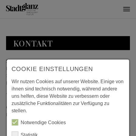
Skip to main content
KONTAKT
Stadtglanz / mediaworld GmbH
Bankplatz 8
COOKIE EINSTELLUNGEN
38100 Braunschweig
Wir nutzen Cookies auf unserer Website. Einige von
Deutschland
ihnen sind technisch notwendig, während andere
Telefon: 0531 482010-20
uns helfen, diese Website zu verbessern oder
zusätzliche Funktionalitäten zur Verfügung zu
Geschäftszeiten: Montag bis Donnerstag 08:00 bis 18:00;
stellen.
Freitag 08:00 bis 15:00
Notwendige Cookies
Statistik