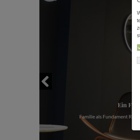
W
t
z
s
Previous
ehören neben
Aus einem et