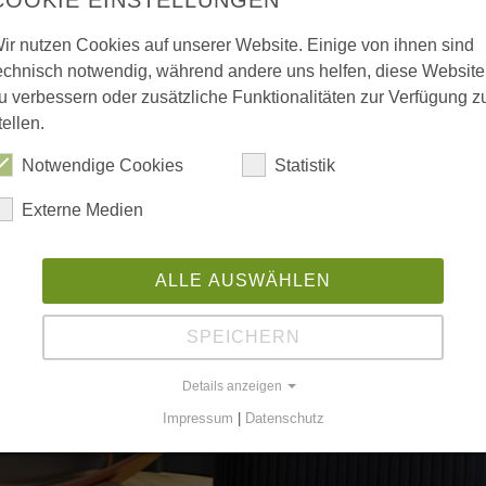
ir nutzen Cookies auf unserer Website. Einige von ihnen sind
echnisch notwendig, während andere uns helfen, diese Website
u verbessern oder zusätzliche Funktionalitäten zur Verfügung z
tellen.
Notwendige Cookies
Statistik
Externe Medien
ALLE AUSWÄHLEN
Kurth Manufaktur für Wo
SPEICHERN
Seit drei Jahrzehnten steht der Name Kurth für 
Details anzeigen
Verlässlichkeit — doch in den letzten Jahren hat 
Impressum
|
Datenschutz
ablierten Lohnbetrieb für die industrielle Möbelproduktion ist e
das sich neu erfindet. Mit viel…