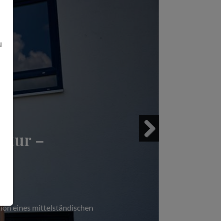
u
ltur –
Next
ion eines mittelständischen