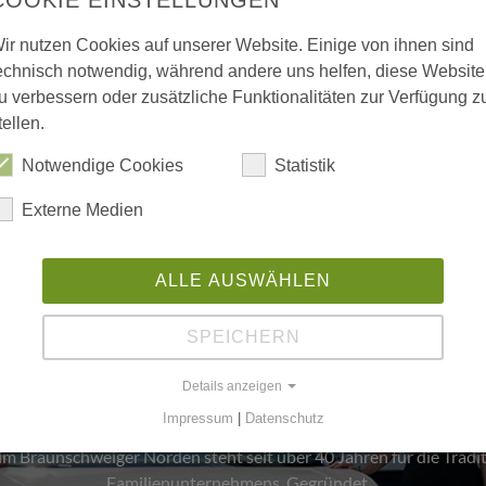
ir nutzen Cookies auf unserer Website. Einige von ihnen sind
echnisch notwendig, während andere uns helfen, diese Website
u verbessern oder zusätzliche Funktionalitäten zur Verfügung z
tellen.
Notwendige Cookies
Statistik
Externe Medien
ALLE AUSWÄHLEN
ienwerte und Unternehmensku
SPEICHERN
Die Familie Schmalkoke
Details anzeigen
Ein Autohaus im Wandel der Generationen
Impressum
|
Datenschutz
 Braunschweiger Norden steht seit über 40 Jahren für die Tradit
Familienunternehmens. Gegründet…