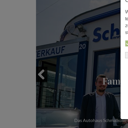
W
t
z
s
Famil
Previous
Das Autohaus Schmalkoke im