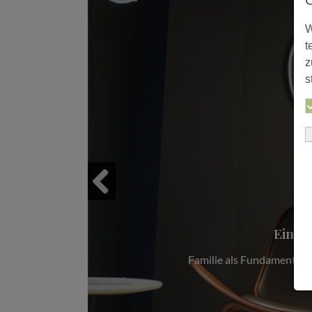
W
t
z
s
Zu B
Previous
Ein Familienu
Familie als Fundament Robert Loeser