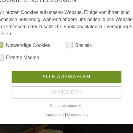
ir nutzen Cookies auf unserer Website. Einige von ihnen sind
echnisch notwendig, während andere uns helfen, diese Website
u verbessern oder zusätzliche Funktionalitäten zur Verfügung z
tellen.
Notwendige Cookies
Statistik
Externe Medien
ALLE AUSWÄHLEN
esuch bei Familie Loeser
SPEICHERN
nternehmen im Herzen der Stadt Braunschweig
Details anzeigen
 ist Geschäftsführer der Loeser Braunschweig GmbH. Zur Familie
Impressum
|
Datenschutz
seiner Frau Janet auch die beiden…