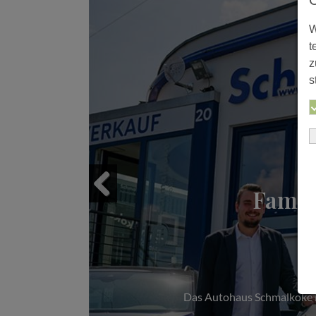
W
t
z
s
Famil
Previous
Das Autohaus Schmalkoke im