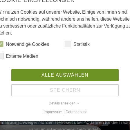
ir nutzen Cookies auf unserer Website. Einige von ihnen sind
echnisch notwendig, während andere uns helfen, diese Website
u verbessern oder zusätzliche Funktionalitäten zur Verfügung z
tellen.
Notwendige Cookies
Statistik
Externe Medien
ALLE AUSWÄHLEN
ienwerte und Unternehmensku
SPEICHERN
Die Familie Schmalkoke
Details anzeigen
Ein Autohaus im Wandel der Generationen
Impressum
|
Datenschutz
 Braunschweiger Norden steht seit über 40 Jahren für die Tradit
Familienunternehmens. Gegründet…