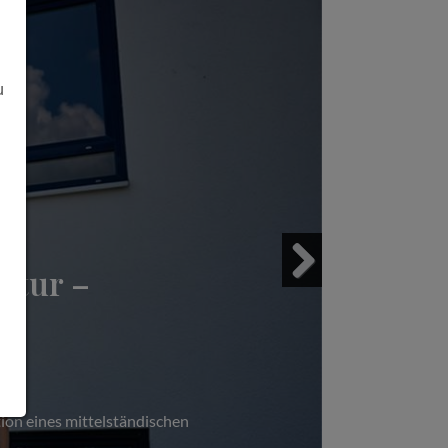
u
ltur –
Next
ion eines mittelständischen