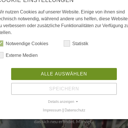
ir nutzen Cookies auf unserer Website. Einige von ihnen sind
echnisch notwendig, während andere uns helfen, diese Website
u verbessern oder zusätzliche Funktionalitäten zur Verfügung z
tellen.
Notwendige Cookies
Statistik
Externe Medien
ALLE AUSWÄHLEN
rth Manufaktur für Wohnkul
SPEICHERN
Jahrzehnten steht der Name Kurth für Qualität, H
Details anzeigen
hkeit — doch in den letzten Jahren hat sich vieles
Impressum
|
Datenschutz
betrieb für die industrielle Möbelproduktion ist ein junges, fri
das sich neu erfindet. Mit viel…