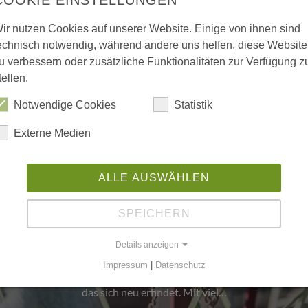
ir nutzen Cookies auf unserer Website. Einige von ihnen sind
echnisch notwendig, während andere uns helfen, diese Website
u verbessern oder zusätzliche Funktionalitäten zur Verfügung z
tellen.
Notwendige Cookies
Statistik
Externe Medien
ALLE AUSWÄHLEN
rth Manufaktur für Wohnkul
SPEICHERN
Jahrzehnten steht der Name Kurth für Qualität, H
Details anzeigen
hkeit — doch in den letzten Jahren hat sich vieles
Impressum
|
Datenschutz
betrieb für die industrielle Möbelproduktion ist ein junges, fri
das sich neu erfindet. Mit viel…