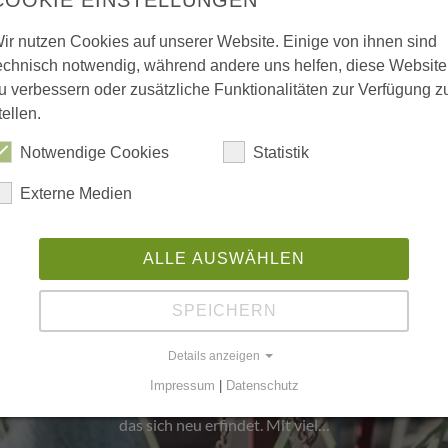
ir nutzen Cookies auf unserer Website. Einige von ihnen sind
echnisch notwendig, während andere uns helfen, diese Website
u verbessern oder zusätzliche Funktionalitäten zur Verfügung z
tellen.
Notwendige Cookies
Statistik
Externe Medien
ALLE AUSWÄHLEN
rth Manufaktur für Wohnkul
SPEICHERN
Jahrzehnten steht der Name Kurth für Qualität, H
Details anzeigen
hkeit — doch in den letzten Jahren hat sich vieles
Impressum
|
Datenschutz
betrieb für die industrielle Möbelproduktion ist ein junges, fri
das sich neu erfindet. Mit viel…