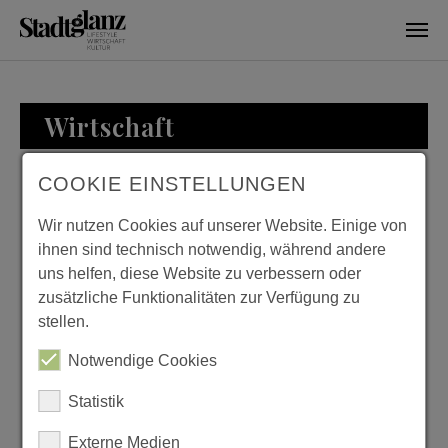
Skip to main content
Wirtschaft
COOKIE EINSTELLUNGEN
WIRTSCHAFT
Wir nutzen Cookies auf unserer Website. Einige von
ihnen sind technisch notwendig, während andere
uns helfen, diese Website zu verbessern oder
zusätzliche Funktionalitäten zur Verfügung zu
BEI
KURTH MANUFAKT
stellen.
ESER
FÜR WOHNKULTU
Notwendige Cookies
Previous
Next
Statistik
Externe Medien