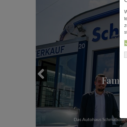
W
t
z
s
Famil
Previous
Das Autohaus Schmalkoke im