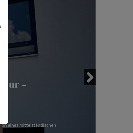
u
ltur –
Next
ion eines mittelständischen