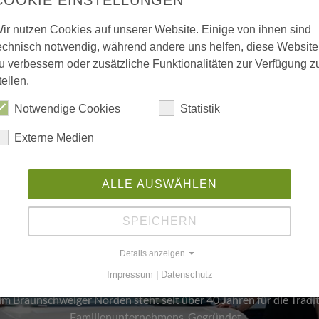
ir nutzen Cookies auf unserer Website. Einige von ihnen sind
echnisch notwendig, während andere uns helfen, diese Website
u verbessern oder zusätzliche Funktionalitäten zur Verfügung z
tellen.
Notwendige Cookies
Statistik
Externe Medien
ALLE AUSWÄHLEN
ienwerte und Unternehmensku
SPEICHERN
Die Familie Schmalkoke
Details anzeigen
Ein Autohaus im Wandel der Generationen
Impressum
|
Datenschutz
 Braunschweiger Norden steht seit über 40 Jahren für die Tradit
Familienunternehmens. Gegründet…