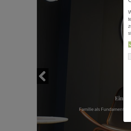
W
t
z
s
r
Previous
nschweig
H. Zur Familie gehören neben