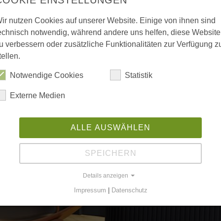
ir nutzen Cookies auf unserer Website. Einige von ihnen sind
echnisch notwendig, während andere uns helfen, diese Website
u verbessern oder zusätzliche Funktionalitäten zur Verfügung z
tellen.
Notwendige Cookies
Statistik
Externe Medien
ALLE AUSWÄHLEN
Kurth Manufaktu
SPEICHERN
Seit drei Jahrzehnten steht der Nam
Details anzeigen
Verlässlichkeit — doch in den letzte
Impressum
|
Datenschutz
Aus einem etablierten Lohnbetrieb für die industrielle Möbe
das sich neu erfi