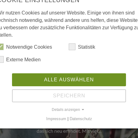
ir nutzen Cookies auf unserer Website. Einige von ihnen sind
echnisch notwendig, während andere uns helfen, diese Website
u verbessern oder zusätzliche Funktionalitäten zur Verfügung z
tellen.
Notwendige Cookies
Statistik
Externe Medien
ALLE AUSWÄHLEN
rth Manufaktur für Wohnkul
SPEICHERN
Jahrzehnten steht der Name Kurth für Qualität, H
Details anzeigen
hkeit — doch in den letzten Jahren hat sich vieles
Impressum
|
Datenschutz
betrieb für die industrielle Möbelproduktion ist ein junges, fri
das sich neu erfindet. Mit viel…