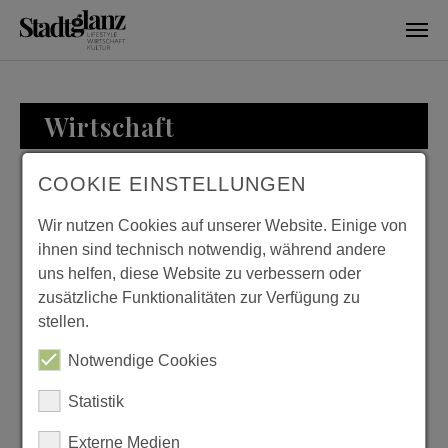
Skip to main content
Wirtschaft
COOKIE EINSTELLUNGEN
RTSCHAFT
WIRTSC
Wir nutzen Cookies auf unserer Website. Einige von
ihnen sind technisch notwendig, während andere
uns helfen, diese Website zu verbessern oder
zusätzliche Funktionalitäten zur Verfügung zu
ZU BESUCH BEI
KU
stellen.
FAMILIE LOESER
F
Notwendige Cookies
Previous
Next
Statistik
Externe Medien